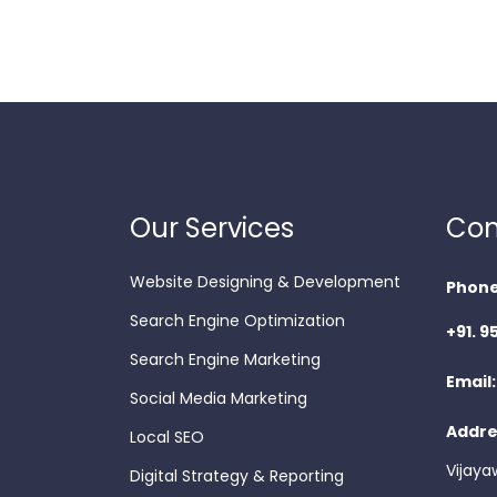
Our Services
Con
Website Designing & Development
Phone
Search Engine Optimization
+91. 9
Search Engine Marketing
Email:
Social Media Marketing
Addre
Local SEO
Vijaya
Digital Strategy & Reporting